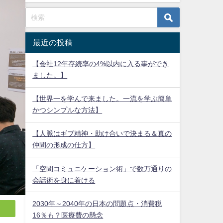
最近の投稿
【会社12年存続率の4%以内に入る事ができ
ました。】
【世界一を学んで来ました。一流を学ぶ簡単
かつシンプルな方法】
【人脈はギブ精神・助け合いで決まる＆真の
仲間の形成の仕方】
「空間コミュニケーション術」で数万通りの
会話術を身に着ける
2030年～2040年の日本の問題点・消費税
16％も？医療費の懸念