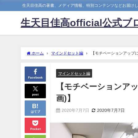
生天目佳高の著書、メディア情報、特別コンテンツなどお届け
生天目佳高official公式ブ
ホーム
マインドセット編
【モチベーションアップにつ
マインドセット編
Facebook
【モチベーションアップ
post
画)】
2020年7月7日
2020年7月7日
はてブ
Pocket