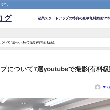
します。
ログ
起業スタートアップの特典の豪華無料動画12本
いて7選youtubeで撮影(有料級動画)】
について7選youtubeで撮影(有料級
生天