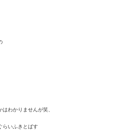
の
。
かはわかりませんが笑、
ぐらいふきとばす