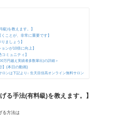
料級)を教えます。】
置くことが、非常に重要です】
作りましょう】
ョンが10倍に向上】
島塾コミュニティ】
100万円越え実績者多数輩出)の詳細＞
】(本日の動画)
料サロンは下記より↓ 生天目佳高オンライン無料サロン
げる手法(有料級)を教えます。】
げる方法は