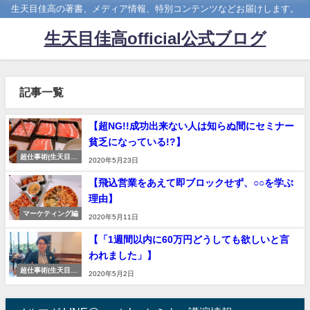
生天目佳高の著書、メディア情報、特別コンテンツなどお届けします。
生天目佳高official公式ブログ
記事一覧
【超NG!!成功出来ない人は知らぬ間にセミナー
貧乏になっている!?】
超仕事術(生天目式
2020年5月23日
特別コラム)
【飛込営業をあえて即ブロックせず、○○を学ぶ
理由】
マーケティング編
2020年5月11日
【「1週間以内に60万円どうしても欲しいと言
われました」】
超仕事術(生天目式
2020年5月2日
特別コラム)