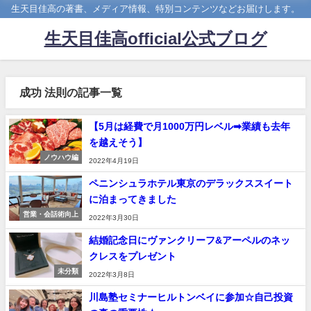
生天目佳高の著書、メディア情報、特別コンテンツなどお届けします。
生天目佳高official公式ブログ
成功 法則の記事一覧
【5月は経費で月1000万円レベル➡業績も去年
を越えそう】
ノウハウ編
2022年4月19日
ペニンシュラホテル東京のデラックススイート
に泊まってきました
営業・会話術向上
2022年3月30日
結婚記念日にヴァンクリーフ&アーペルのネッ
クレスをプレゼント
未分類
2022年3月8日
川島塾セミナーヒルトンベイに参加☆自己投資