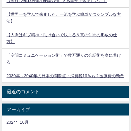
【会社12年存続率の4%以内に入る事ができました。】
【世界一を学んで来ました。一流を学ぶ簡単かつシンプルな方
法】
【人脈はギブ精神・助け合いで決まる＆真の仲間の形成の仕
方】
「空間コミュニケーション術」で数万通りの会話術を身に着け
る
2030年～2040年の日本の問題点・消費税16％も？医療費の懸念
最近のコメント
アーカイブ
2024年10月