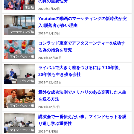
の真の重要性★
未分類
2022年2月22日
Youtubeの動画のマーケティングの新時代が突
入!脱落者が多い理由
マーケティング編
2022年1月13日
コンラッド東京でアフタヌーンティー&成功す
る為の抱負を研究
マインドセット編
2021年12月31日
ライバルで大きく差をつけるには？10年後、
20年後も生き残る会社
ノウハウ編
2021年12月21日
意外な成功法則でメリハリのある充実した人生
を送る方法
マインドセット編
2021年12月7日
講演会で一番伝えたい事。マインドセットを繰
り返し学ぶ重要性
マインドセット編
2021年8月5日