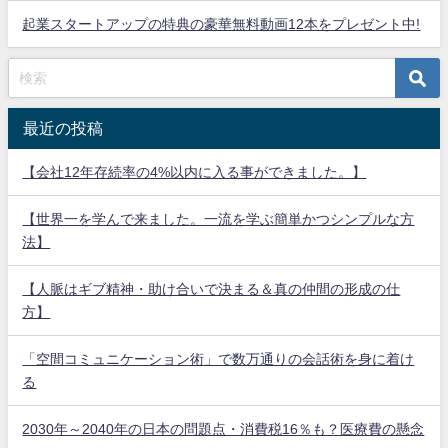
起業スタートアップの特典の豪華無料動画12本をプレゼント中!
最近の投稿
【会社12年存続率の4%以内に入る事ができました。】
【世界一を学んで来ました。一流を学ぶ簡単かつシンプルな方
法】
【人脈はギブ精神・助け合いで決まる＆真の仲間の形成の仕
方】
「空間コミュニケーション術」で数万通りの会話術を身に着け
る
2030年～2040年の日本の問題点・消費税16％も？医療費の懸念