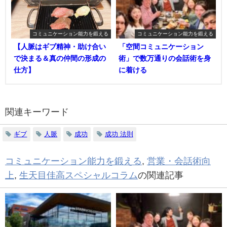
コミュニケーション能力を鍛える
コミュニケーション能力を鍛える
【人脈はギブ精神・助け合い
「空間コミュニケーション
で決まる＆真の仲間の形成の
術」で数万通りの会話術を身
仕方】
に着ける
関連キーワード
ギブ
人脈
成功
成功 法則
コミュニケーション能力を鍛える
,
営業・会話術向
上
,
生天目佳高スペシャルコラム
の関連記事