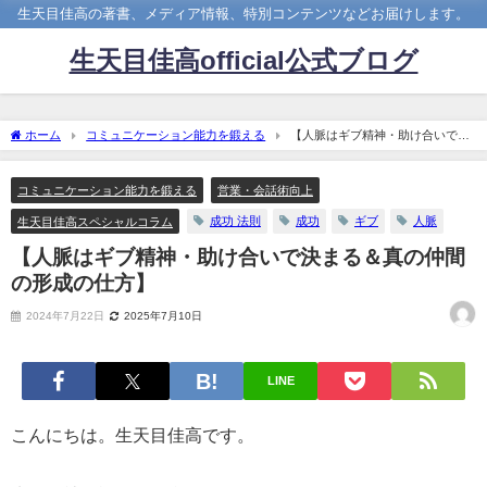
生天目佳高の著書、メディア情報、特別コンテンツなどお届けします。
生天目佳高official公式ブログ
ホーム
コミュニケーション能力を鍛える
【人脈はギブ精神・助け合いで決
まる＆真の仲間の形成の仕方】
コミュニケーション能力を鍛える
営業・会話術向上
成功 法則
成功
ギブ
人脈
生天目佳高スペシャルコラム
【人脈はギブ精神・助け合いで決まる＆真の仲間
の形成の仕方】
2024年7月22日
2025年7月10日
LINE
こんにちは。生天目佳高です。