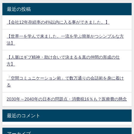
最近の投稿
【会社12年存続率の4%以内に入る事ができました。】
【世界一を学んで来ました。一流を学ぶ簡単かつシンプルな方
法】
【人脈はギブ精神・助け合いで決まる＆真の仲間の形成の仕
方】
「空間コミュニケーション術」で数万通りの会話術を身に着け
る
2030年～2040年の日本の問題点・消費税16％も？医療費の懸念
最近のコメント
アーカイブ