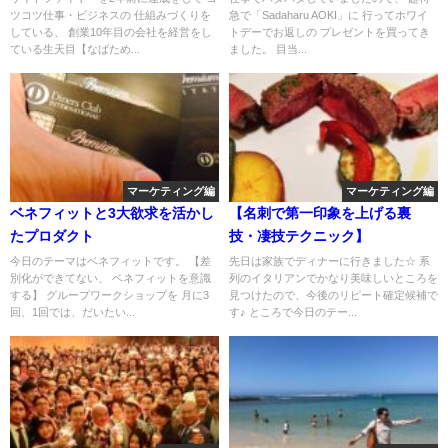
ツコツ仕事・ビジネスの 仕組みづくりを
急で「Sadaharu AOKI」に 行ってホワイ
している、 創業10年目の会社を経営をし
トデーでお返しの プレゼントを買ってき
ている生天目【なばため...
ました。 目当...
マーケティング編
マーケティング編
ベネフィットと3大欲求を活かし
【名刺で第一印象を上げる裏
たプロダクト
技・凄技テクニック】
今日のテーマはベネフィットです。 【差
先日は家族でディナーに行きました☆ 系
別化ができてない、 ベネフィットを意識
列のイタリアンでかなり美味しいところを
する】 グループワークショップを 月に3
見つけたので、今後のリピート確定候補で
回、1回では、だいたい...
す♪ ところで今日のテー...