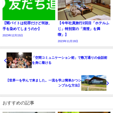
【闇バイトは犯罪だけど何故、
【今年社員旅行2回目「ホテルふ
手を染めてしまうのか】
じ」特別室の「清澄」を満
喫」】
2023年12月15日
2023年11月19日
「空間コミュニケーション術」で数万通りの会話術
を身に着ける
【世界一を学んで来ました。一流を学ぶ簡単かつシ
ンプルな方法】
おすすめの記事