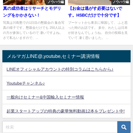
ノウハウ編
ノウハウ編
真の成功者はリサーチとモデリ
【お金は逃がす必要はないで
ングをかかさない！
す。HSBCだけで十分です】
写真は川島塾での1日目の懇親会の 集合写
プーケットから東京に帰国して、 ふと思
真の様子です。懇親会だけでも 250人以上
った時のお話です。 多分、わたしは日本
の方が参加しているので 凄いですよね。
が好きなんでしょうね。 自分の投稿を見
さて私もいますので、...
ていて 凄く思いました。 ...
メルマガ,LINE@,youtube,セミナー講演情報
LINEオフィシャルアカウントの特別コラムはこちらから♪
Youtubeチャンネル♪
一般向けセミナー&中国輸入セミナー情報
起業スタートアップの特典の豪華無料動画12本をプレゼント中!