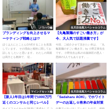
ノウハウ編
生天目佳高スペシャルコラム
ブランディングを向上させるマ
【丸亀製麺のすごい働き方」が
ーケティング戦略とは!?
今、大人気で話題沸騰です】
ぼくは人にとことんGIVEすることを意識
今回、ご紹介させて頂きたい本は、 「丸
しています。 その理由と根幹に関してお
亀製麺のすごい働き方」by 小野正誉先生
話しを したいと思います。 わたしの両親
です。 小野先生は私の出版師匠の恩人・
は両方とも教師で、 従...
恩師の1人でもあります。...
マインドセット編
生天目佳高スペシャルコラム
【新人1年目は1年間で1000万円
「Sadaharu AOKI」でホワイト
近くのコンサルと同じレベル】
デーのお返し☆将来の年金対策
サイドファイヤーを2年前に達成をして コ
仕事でバタバタしていましたので、 超特