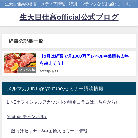
生天目佳高の著書、メディア情報、特別コンテンツなどお届けします。
生天目佳高official公式ブログ
経費の記事一覧
【5月は経費で月1000万円レベル➡業績も去年
を越えそう】
ノウハウ編
2022年4月19日
メルマガ,LINE@,youtube,セミナー講演情報
LINEオフィシャルアカウントの特別コラムはこちらから♪
Youtubeチャンネル♪
一般向けセミナー&中国輸入セミナー情報