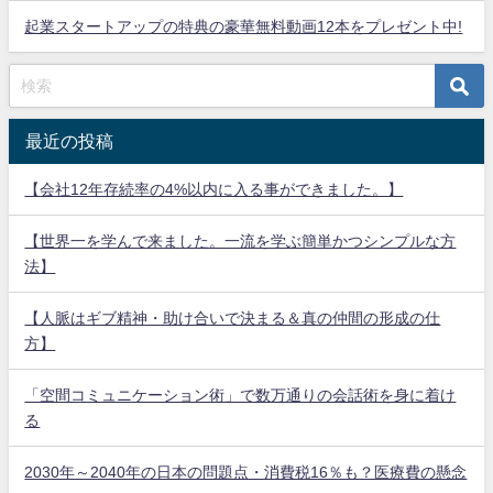
起業スタートアップの特典の豪華無料動画12本をプレゼント中!
最近の投稿
【会社12年存続率の4%以内に入る事ができました。】
【世界一を学んで来ました。一流を学ぶ簡単かつシンプルな方
法】
【人脈はギブ精神・助け合いで決まる＆真の仲間の形成の仕
方】
「空間コミュニケーション術」で数万通りの会話術を身に着け
る
2030年～2040年の日本の問題点・消費税16％も？医療費の懸念