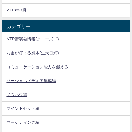
2018年7月
カテゴリー
NTP講演会情報(クローズド)
お金が貯まる風水(生天目式)
コミュニケーション能力を鍛える
ソーシャルメディア集客編
ノウハウ編
マインドセット編
マーケティング編