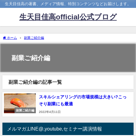
生天目佳高の著書、メディア情報、特別コンテンツなどお届けします。
生天目佳高official公式ブログ
ホーム
副業ご紹介編
副業ご紹介編
副業ご紹介編の記事一覧
スキルシェアリングの市場規模は大きい?こっ
そり副業にも最適
副業ご紹介編
2022年4月11日
メルマガ,LINE@,youtube,セミナー講演情報