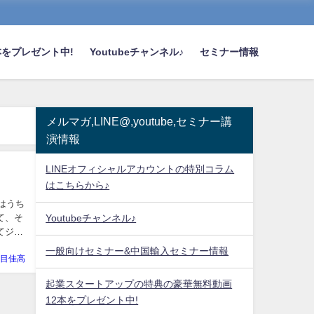
をプレゼント中!
Youtubeチャンネル♪
セミナー情報
メルマガ,LINE@,youtube,セミナー講
演情報
LINEオフィシャルアカウントの特別コラム
はこちらから♪
はうち
て、そ
Youtubeチャンネル♪
てジャ
一般向けセミナー&中国輸入セミナー情報
目佳高
起業スタートアップの特典の豪華無料動画
12本をプレゼント中!