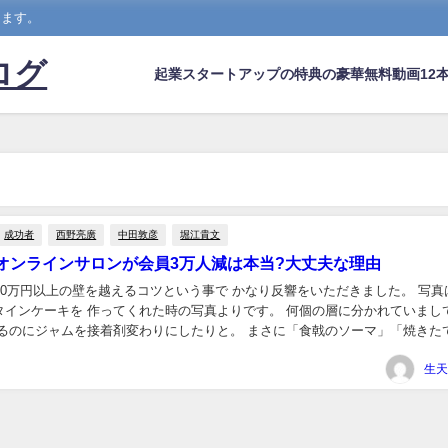
します。
ログ
起業スタートアップの特典の豪華無料動画12本
成功者
西野亮廣
中田敦彦
堀江貴文
オンラインサロンが会員3万人減は本当?大丈夫な理由
00万円以上の壁を越えるコツという事で かなり反響をいただきました。 写真
タインケーキを 作ってくれた時の写真よりです。 何個の層に分かれていまし
せるのにジャムを接着剤変わりにしたりと。 まさに「食戟のソーマ」「焼きた
(分かる人には分かるネタ笑) ...
生天