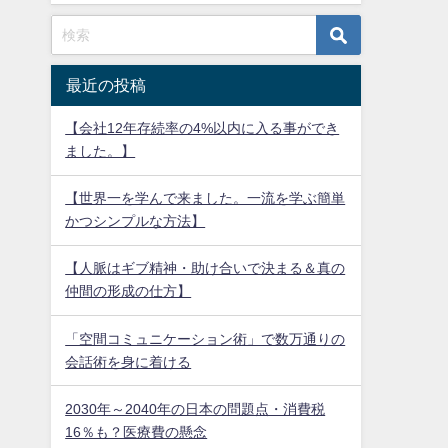
最近の投稿
【会社12年存続率の4%以内に入る事ができ
ました。】
【世界一を学んで来ました。一流を学ぶ簡単
かつシンプルな方法】
【人脈はギブ精神・助け合いで決まる＆真の
仲間の形成の仕方】
「空間コミュニケーション術」で数万通りの
会話術を身に着ける
2030年～2040年の日本の問題点・消費税
16％も？医療費の懸念