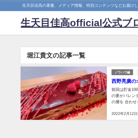
生天目佳高の著書、メディア情報、特別コンテンツなどお届け
生天目佳高official公式ブ
堀江貴文の記事一覧
ノウハウ編
西野亮廣の
前回は貯金10
の妻がバレン
の層を 合わ
ぱん」レベルの 
2022年2月12日